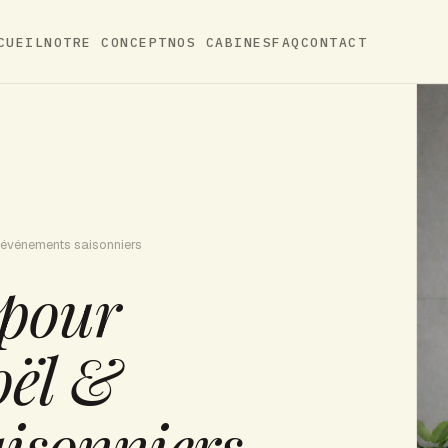
CUEIL
NOTRE CONCEPT
NOS CABINES
FAQ
CONTACT
 événements saisonniers
 pour
oël &
isonniers