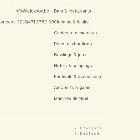
info@lafoxbox.be
Bars & restaurants
concept
+32(0)471.37.59.99
Cinemas & loisirs
Centres commerciaux
Parcs d'attractions
Bowlings & jeux
Hotels & campings
Festivals & evenements
Aeroports & gares
Marches de Noel
Français
English